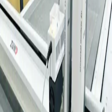
会社概要
会社沿革
弊社インクジェット事業部でサンプルカットマシン「Zund
アクセス
G3 Cutter」を導入いたしました。
機械一覧
採用情報
ポスター・スチレンパネル・アルミ複合版・ダンボール・ア
お知らせ
クリル・PET・ABS樹脂・ターポリンなど数多くの素材の加
スタッフブログ
スタッフブログ
工が可能です。
お問い合わせ
カットだけのご依頼も承っております。ご興味ございました
らぜひお気軽にご連絡ください！