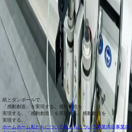
製造に関するご相談やお見積もり依頼は、お電話またはメー
ルにて承ります。 仕様が固まる前の段階でも、お気軽にご
相談ください。
お電話でのお問い合わせ
大阪本社
紙器・什器・印刷・加工のご相談
072-858-2651
東京支社
首都圏からのご相談
03-5820-7255
メールでのお問い合わせ
紙とダンボールで、
お問い合わせページへ
→
「感動創造」を実現する。
感動創造を
実現する。
「感動創造」を実現する。
感動創造を
実現する。
ホーム
ホーム
私たちについて
私たちについて
事業内容
事業内