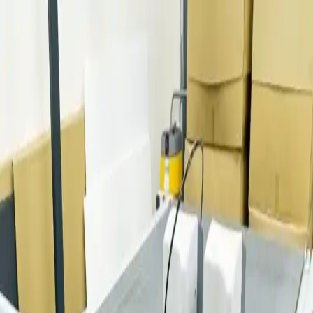
豊栄産業株式会社
ホーム
ホーム
私たちについて
私たちについて
事業内容
事業内容
SP事業
パッケージ事業
IJプリント事業
通信販売事業
ホーム
>
製品紹介
お知らせ
製品紹介
>
販促ツール
お知らせ詳細
パッケージ製品
2024/03/01
プリント製品
通販製品
サンプルカットマシン
制作事例
会社案内
会社案内
「Zund G3 Cutter」導入
代表挨拶