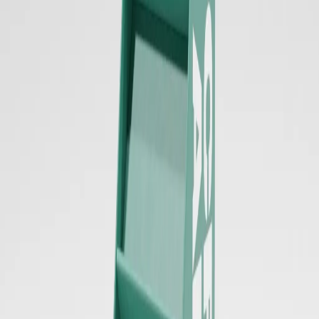
方向性と概算を確認します。
STEP
03
サンプル作成
形状、サイズ、強度、組み立てやすさを確認できるよう、必
要に応じてサンプルを作成します。
STEP
04
ご提案
売場での見え方、商品量、印刷範囲、構造を整理し、目的に
合う仕様へ落とし込みます。
STEP
05