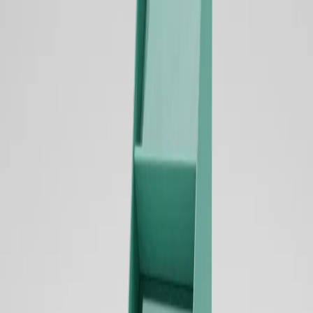
体験展示では、展示面の安定感や手が触れる部分の耐
久性も検討できます。
参考サイズ
W450mm×D400mm×H1600mm
主な材質
ダンボール合紙（印刷紙 + B/F） / A/F / カードB 310g/㎡ /
マジックテープ
対応内容
大型訴求 / 展示台 / キャンペーン / 体験展示 / 印刷面大きめ
ご相談の起点
形状未定でも、商品サイズ・重量・設置場所・数量から仕様
を整理できます。
ご相談内容
見せたい商品と訴求内容
展示物のサイズ・重量
使用場所と使用期間
訴求面の大きさ、展示時の安定感、売場での導線を合わせて