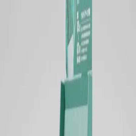
OVERVIEW
豪華訴求展示台タイプは、商品を置くだけでなく、ブランド
メッセージやキャンペーン内容を大きく見せるための構成で
す。
上部や正面の印刷面を活かしやすく、売場の中で足を止めて
もらうきっかけをつくれます。
実際に商品を試す導線をつくる場合は、天面の高さ、展示物
の固定、手が触れる部分の強度まで確認する必要がありま
す。
SPECIFICATION
構造の考え方
大きな印刷訴求面を取りやすく、売場で存在感を出し
やすい構造です。
商品展示とメッセージ訴求を一体で考えやすいタイプ
です。