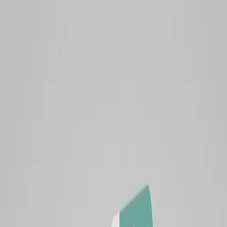
豊栄産業株式会社
ホーム
ホーム
私たちについて
私たちについて
事業内容
事業内容
SP事業
パッケージ事業
IJプリント事業
通信販売事業
ホーム
>
製品紹介
事業内容
製品紹介
>
販促ツール
販促什器
>
パッケージ製品
フロア什器
>
プリント製品
豪華訴求展示台タイプ
通販製品
フロア什器
制作事例
会社案内
会社案内
豪華訴求
展示台タイプ
代表挨拶