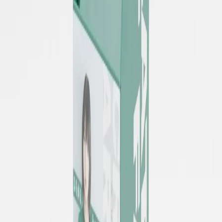
STEP
08
出荷
一括納品、複数拠点への分納、組み立て前の梱包など、納品
条件に合わせて出荷します。
※案件の内容により、工程の順番や確認回数は前後する場合
があります。
関連製品
Next
FLOOR FIXTURE
フロア什器一覧
フロア什器の代表的な形状を一覧で確認する。
SELECTABLE 2 OR 3 TIER