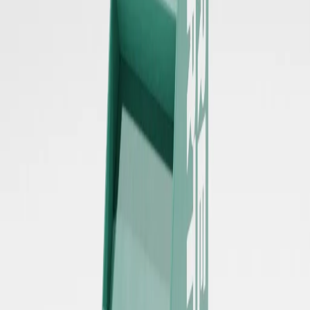
仕様調整
サンプル確認やフィードバックを踏まえ、形状、材質、補
強、印刷内容を調整します。
STEP
06
最終打ち合わせ
数量、納期、納品形態、分納の有無などを確認し、量産に進
める状態へ整えます。
STEP
07
製造・検品・梱包
量産時の安定性や現場での扱いやすさにも配慮しながら、製
造から梱包まで進行します。