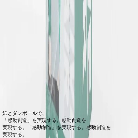
製造に関するご相談やお見積もり依頼は、お電話またはメー
ルにて承ります。 仕様が固まる前の段階でも、お気軽にご
相談ください。
お電話でのお問い合わせ
大阪本社
紙器・什器・印刷・加工のご相談
072-858-2651
東京支社
首都圏からのご相談
03-5820-7255
メールでのお問い合わせ
紙とダンボールで、
お問い合わせページへ
→
「感動創造」を実現する。
感動創造を
実現する。
「感動創造」を実現する。
感動創造を
実現する。