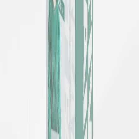
2段3段可変タイプ
売場のスペースや商品量に合わせて、2段・3段を選びやす
い可変タイプです。展開条件が店舗ごとに変わる案件でも、
ひとつの考え方で運用しやすくなります。
DIAGONAL 4 TIER
傾斜4段タイプ
商品面を斜めに起こして見せやすい4段構成のフロア什器で
す。パンフレットや奥行きの小さい商品など、正面の情報を
しっかり見せたい商材に向いています。