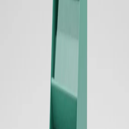
確認します。
製作について相談する
進め方
Process
STEP
01
お問い合わせ
まずは用途や売場、商品サイズ、数量などをお聞かせくださ
い。ラフな段階や参考画像だけでも相談できます。
STEP
02
ヒアリング・お見積もり
設置場所、陳列商品、訴求内容、納品条件を整理し、形状の