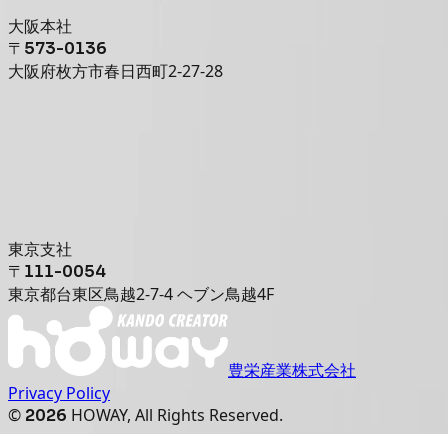
大阪本社
〒573-0136
大阪府枚方市春日西町2-27-28
東京支社
〒111-0054
東京都台東区鳥越2-7-4 ヘブン鳥越4F
豊栄産業株式会社
Privacy Policy
©
HOWAY, All Rights Reserved.
2026